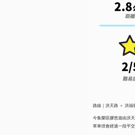
路線｜洪天路 ＞ 洪福
今集樂區膠悠遊由洪天
單車徑會經過一段平交