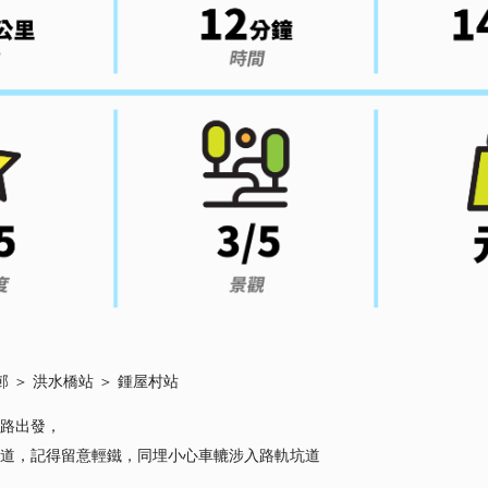
邨 ＞ 洪水橋站 ＞ 鍾屋村站
路出發，
道，記得留意輕鐵，同埋小心車轆涉入路軌坑道