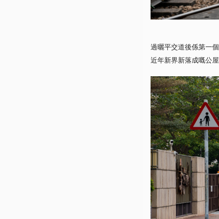
過曬平交道後係第一個
近年新界新落成嘅公屋