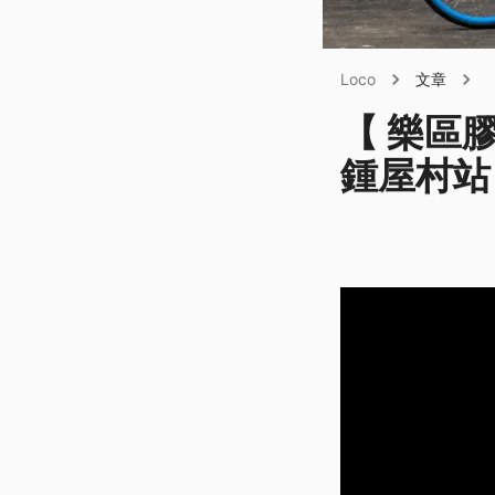
Loco
文章
【 樂區膠悠
鍾屋村站