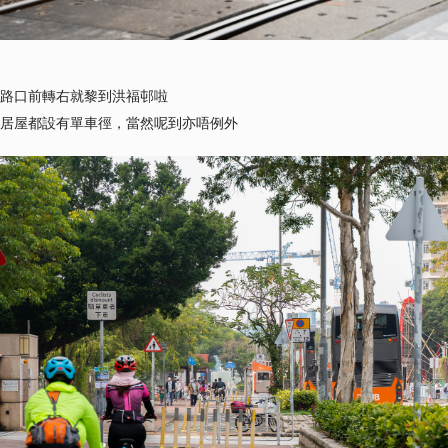
路口前轉右就黎到洪福邨啦
居屋都設有單車徑，當然呢到亦唔例外