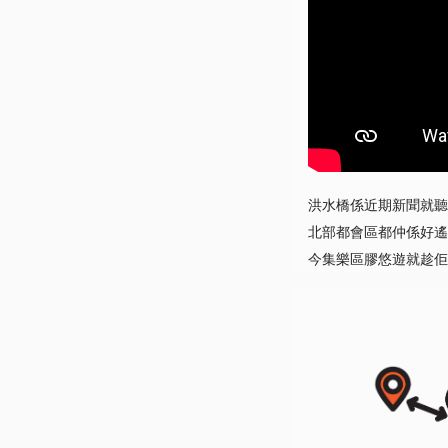
洪水橋係近期新聞就聽
北部都會區都仲係好遙
今集樂區膠悠遊就趁佢